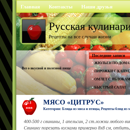
Главная
Контакты
Наши друзья
Русская кулинар
Рецепты на все случаи жизни
Последние записи
ЖЮЛЬЕН ПО-ДОМА
Все о вкусной и полезной пище
ПИРОЖКИ С КАПУ
ОМЛЕТ С ЯБЛОКА
БЫСТРЫЙ САЛАТ
МЯСО «ЦИТРУС»
13
янв
Категории:
Блюда из мяса и птицы
,
Рецепты блюд из 
400-500 г свинины, 1 апельсин, 2 ст.ложки любого вин
Свинину порезать кусками примерно 8x8 см, отбить