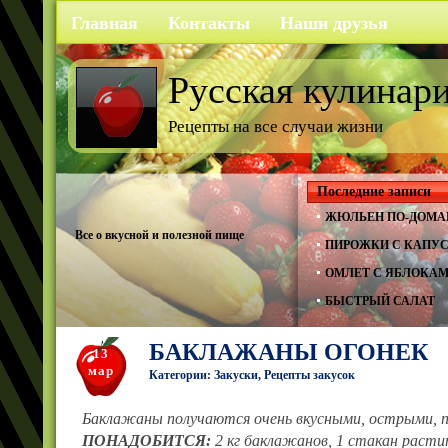
Главная
Контакты
Наши друзья
Русская кулинар
Рецепты на все случаи жизни
Последние записи
ЖЮЛЬЕН ПО-ДОМА
Все о вкусной и полезной пище
ПИРОЖКИ С КАПУ
ОМЛЕТ С ЯБЛОКА
БЫСТРЫЙ САЛАТ
БАКЛАЖАНЫ ОГОНЕК
13
мар
Категории:
Закуски
,
Рецепты закусок
Баклажаны получают­ся очень вкусными, остры­ми,
ПОНАДОБИТСЯ:
2 кг баклажанов, 1 стакан расти