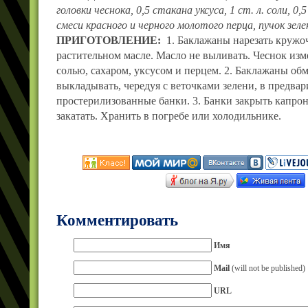
головки чеснока, 0,5 стакана уксуса, 1 ст. л. соли, 0,5 
смеси красного и черного молотого перца, пучок зеле
ПРИГОТОВЛЕНИЕ:
1. Баклажаны нарезать кру­жо
рас­тительном масле. Масло не выливать. Чеснок изм
солью, сахаром, уксусом и перцем. 2. Баклажаны обм
выкладывать, че­редуя с веточками зелени, в предва
простерилизованные банки. 3. Банки закрыть капр
закатать. Хранить в погребе или холо­дильнике.
Комментировать
Имя
Mail
(will not be published)
URL